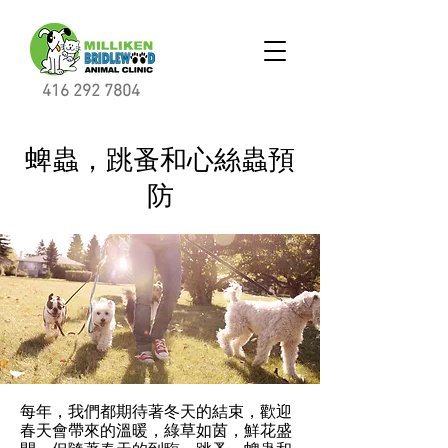
416 292 7804
蜱蟲，跳蚤和心絲蟲預
防
每年，我們都期待著冬天的結束，歡迎
春天會帶來的溫暖，綠草如茵，鮮花盛