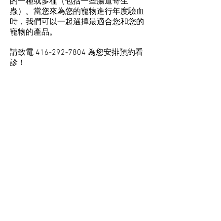
的一種或多種（包括一些腸道寄生
蟲）。當您來為您的寵物進行年度驗血
時，我們可以一起選擇最適合您和您的
寵物的產品。
請致電
416-292-7804
為您安排預約看
診！
預約時間
（新客戶）
預約時間
（現有客戶）
聯繫我們
2770 Kennedy Road,
Toronto, ON, M1T 3J2